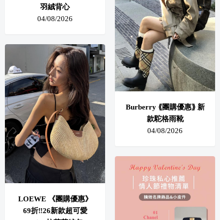
羽絨背心
04/08/2026
Burberry ⟪團購優惠⟫ 新
款駝格雨靴
04/08/2026
LOEWE 《團購優惠》
69折‼️26新款超可愛