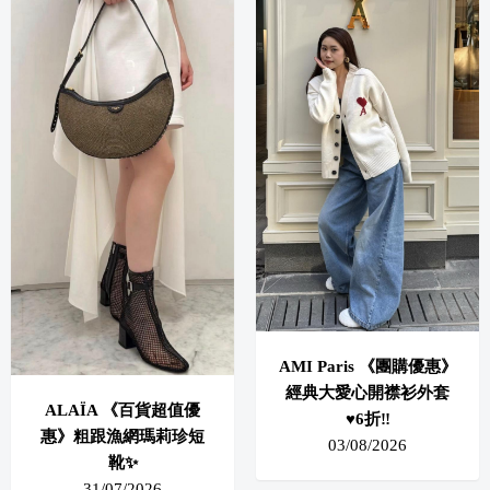
AMI Paris 《團購優惠》
經典大愛心開襟衫外套
ALAÏA 《百貨超值優
♥️6折‼️
惠》粗跟漁網瑪莉珍短
03/08/2026
靴✨
31/07/2026