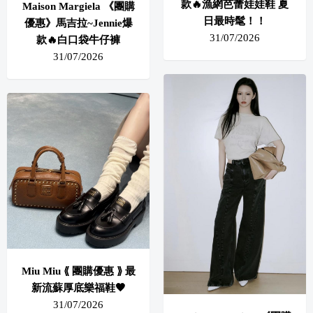
款🔥漁網芭蕾娃娃鞋 夏
Maison Margiela 《團購
日最時髦！！
優惠》馬吉拉~Jennie爆
31/07/2026
款🔥白口袋牛仔褲
31/07/2026
Miu Miu ⟪ 團購優惠 ⟫ 最
新流蘇厚底樂福鞋🖤
31/07/2026