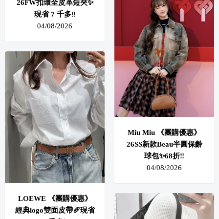
26FW扣環全皮革短夾✨
現省 7 千多‼️
04/08/2026
Miu Miu 《團購優惠》
26SS新款Beau半圓保齡
球包✨68折‼️
04/08/2026
LOEWE 《團購優惠》
經典logo雙面皮帶🥖現省