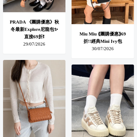
PRADA 《團購優惠》秋
冬最新Explore尼龍包✨
Miu Miu ⟪團購優惠⟫69
直接69折❗️
折!!經典Mini Ivy包
29/07/2026
30/07/2026