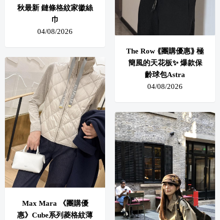
秋最新 鏈條格紋家徽絲
巾
04/08/2026
The Row ⟪團購優惠⟫ 極
簡風的天花板✨ 爆款保
齡球包Astra
04/08/2026
Max Mara 《團購優
惠》Cube系列菱格紋薄