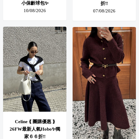
小保齡球包✨
折‼️
10/08/2026
07/08/2026
Celine ⟪ 團購優惠 ⟫
26FW最新人氣Hobo✨獨
家６６折‼️