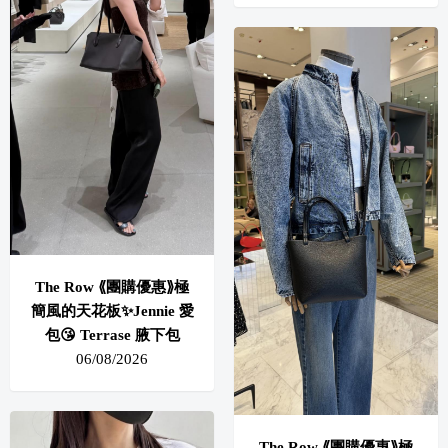
The Row ⟪團購優惠⟫極
簡風的天花板✨Jennie 愛
包😘 Terrase 腋下包
06/08/2026
The Row ⟪團購優惠⟫極