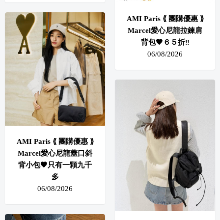
AMI Paris ⟪ 團購優惠 ⟫
Marcel愛心尼龍拉鍊肩
背包🖤６５折‼️
06/08/2026
AMI Paris ⟪ 團購優惠 ⟫
Marcel愛心尼龍蓋口斜
背小包🖤只有一顆九千
多
06/08/2026