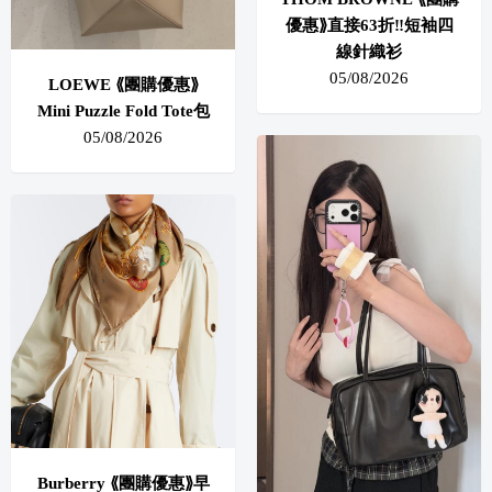
優惠⟫直接63折‼️短袖四
線針織衫
05/08/2026
LOEWE ⟪團購優惠⟫
Mini Puzzle Fold Tote包
05/08/2026
Burberry ⟪團購優惠⟫早