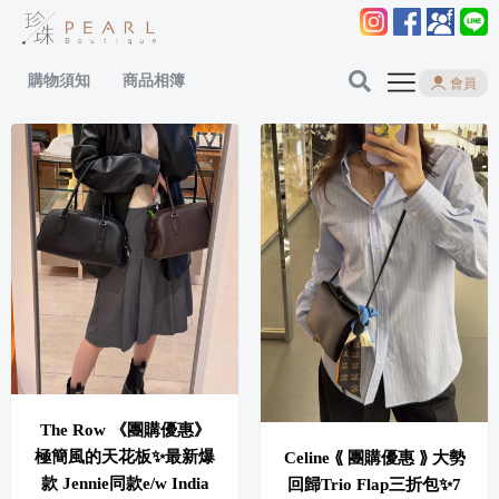
購物須知
商品相簿
會員
H
I
J
K
L
M
N
O
P
R
S
T
The Row 《團購優惠》
極簡風的天花板✨最新爆
Celine ⟪ 團購優惠 ⟫ 大勢
款 Jennie同款e/w India
回歸Trio Flap三折包✨7