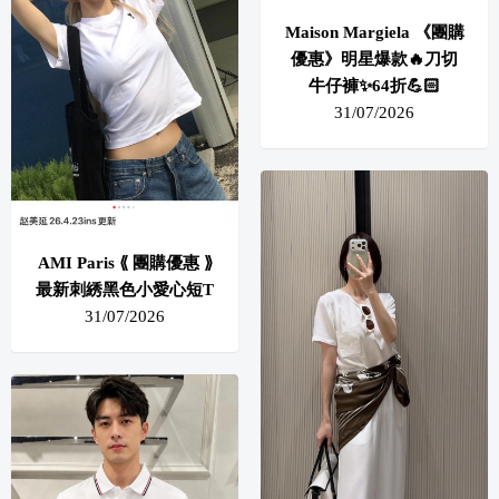
Maison Margiela 《團購
優惠》明星爆款🔥刀切
牛仔褲✨64折💪🏻
31/07/2026
AMI Paris ⟪ 團購優惠 ⟫
最新刺綉黑色小愛心短T
31/07/2026