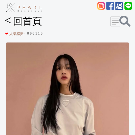
<
回首頁
0
0
0
1
1
0
❤
人氣指數: