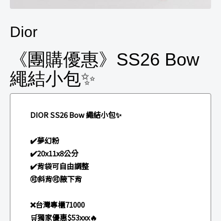
Dior
《團購優惠》SS26 Bow
繩結小包✨
DIOR SS26 Bow 繩結小包✨
✔️夢幻粉
✔️20x11x8公分
✔️背袋可自由調整
🉑斜背🉑腋下背
❌台灣專櫃71000
🛒獨家優惠$53xxx🔥