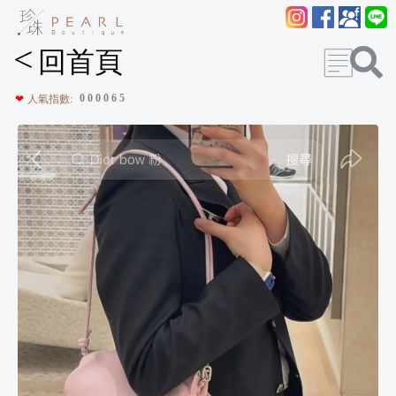
<
回首頁
0
0
0
0
6
5
❤
人氣指數: