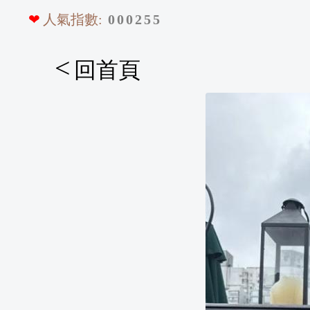
❤
人氣指數:
0
0
0
2
5
5
<
回首頁