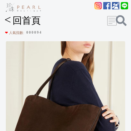
<
回首頁
0
0
0
0
9
4
❤
人氣指數: