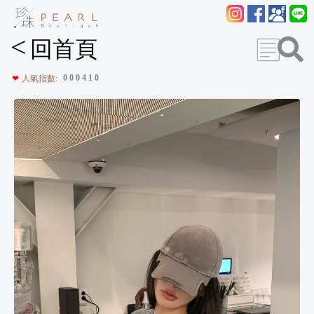
<
回首頁
0
0
0
4
1
0
❤
人氣指數: