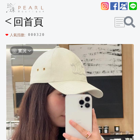
<
回首頁
0
0
0
3
2
0
❤
人氣指數: