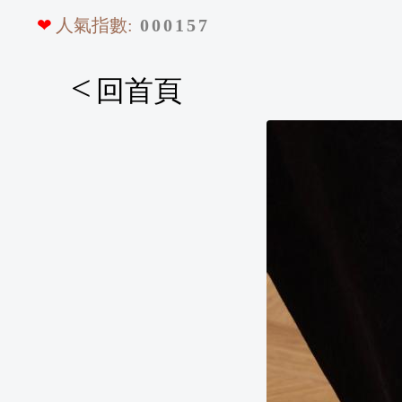
❤
人氣指數:
0
0
0
1
5
7
<
回首頁