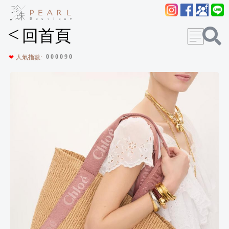
<
回首頁
0
0
0
0
9
0
❤
人氣指數: