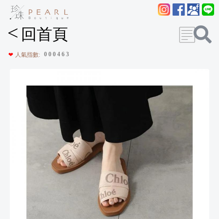
<
回首頁
0
0
0
4
6
3
❤
人氣指數: