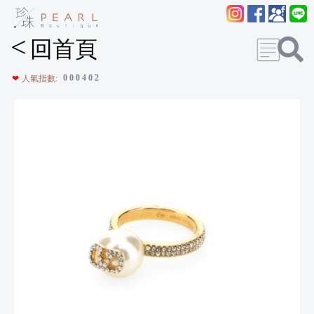
<
回首頁
0
0
0
4
0
2
❤
人氣指數: