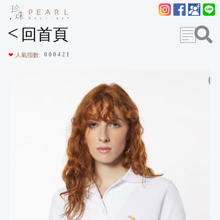
<
回首頁
0
0
0
4
2
1
❤
人氣指數: