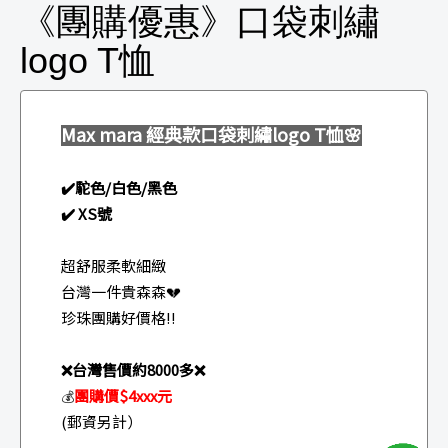
《團購優惠》口袋刺繡
logo T恤
Max mara 經典款
口袋刺繡logo T恤🌸
✔️駝色/白色/黑色
✔️ XS號
超舒服柔軟細緻
台灣一件貴森森💔
珍珠團購好價格‼️
❌台灣售價約8000多❌
團購價$4xxx元
💰
(郵資另計）