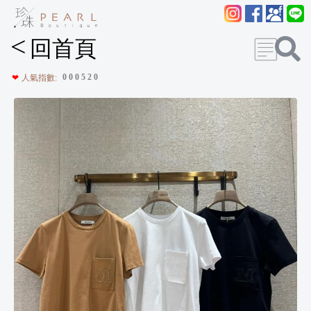
<
回首頁
0
0
0
5
2
0
❤
人氣指數: