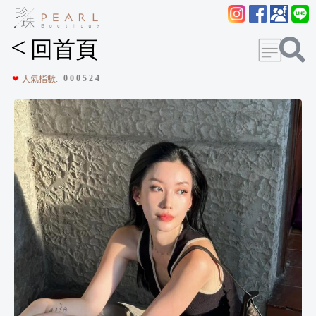
<
回首頁
0
0
0
5
2
4
❤
人氣指數: