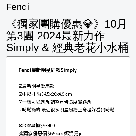
Fendi
《獨家團購優惠💎》10月
第3團 2024最新力作
Simply & 經典老花小水桶
Fendi最新明星同款Simply
☑️最新明星愛用款
☑️中尺寸 約34.5x20x4.5 cm
➰一樣可以肩背.調整背帶長度變斜背
☑️時髦簡約.最近很多明星紛紛上身超好看(!)時髦
❌台灣專櫃$93400
💰獨家優惠價$65xxx 郵資另計