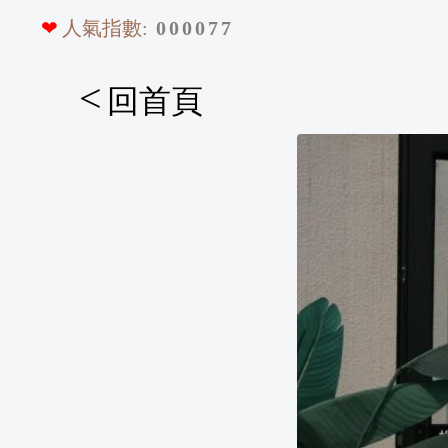
❤
人氣指數:
0
0
0
0
7
7
<
回首頁