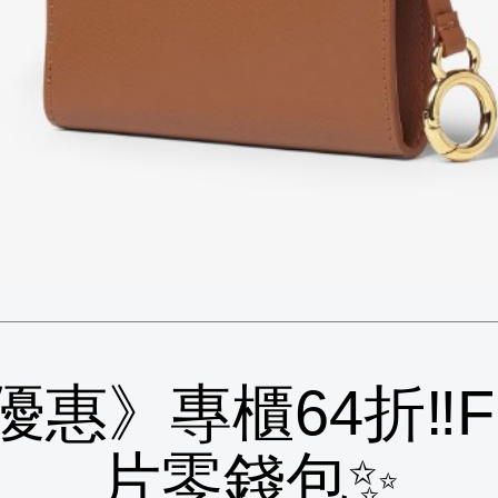
優惠》專櫃64折‼️FF
片零錢包✨