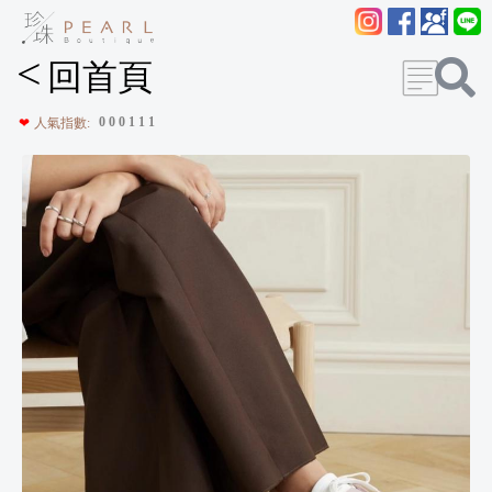
<
回首頁
0
0
0
1
1
1
❤
人氣指數: