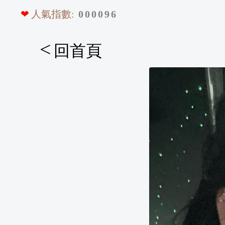
❤
人氣指數:
0
0
0
0
9
6
<
回首頁