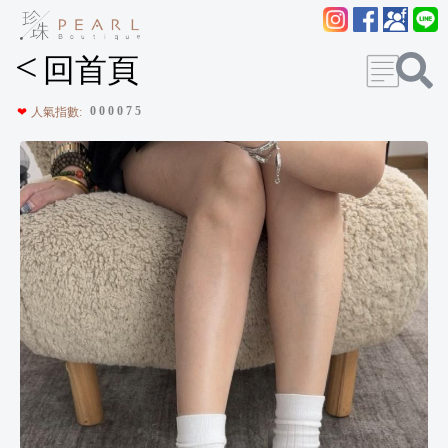
<
回首頁
0
0
0
0
7
5
❤
人氣指數: