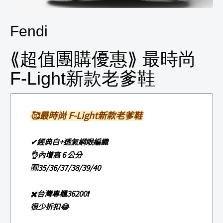
Fendi
⟪超值團購優惠⟫ 最時尚
F-Light新款老爹鞋
🥰最時尚
F-Light新款老爹鞋
✔經典白+透氣網眼編織
👌內增高 6 公分
🈶35/36/37/38/39/40
✖️台灣專櫃36200❗️
很少折扣😂