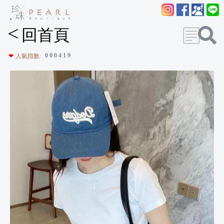
<
回首頁
0
0
0
4
1
9
❤
人氣指數: