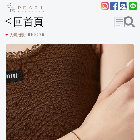
<
回首頁
0
0
0
0
7
6
❤
人氣指數: