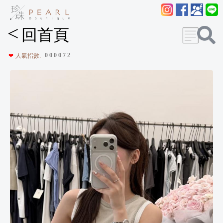
<
回首頁
0
0
0
0
7
2
❤
人氣指數: