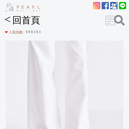
<
回首頁
0
0
0
3
8
3
❤
人氣指數: