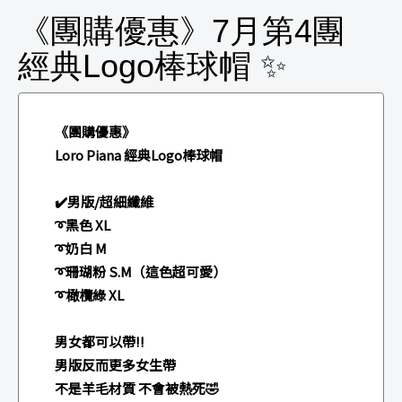
《團購優惠》7月第4團
經典Logo棒球帽 ✨
《團購優惠》
Loro Piana 經典Logo棒球帽
✔️男版/超細纖維
➰黑色 XL
➰奶白 M
➰珊瑚粉 S.M（這色超可愛）
➰橄欖綠 XL
男女都可以帶‼️
男版反而更多女生帶
不是羊毛材質 不會被熱死🤣