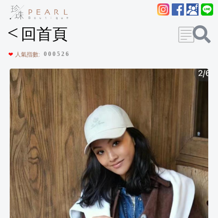
<
回首頁
0
0
0
5
2
6
❤
人氣指數: