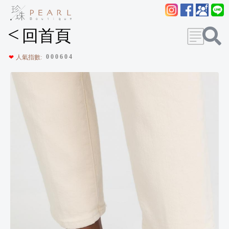
<
回首頁
0
0
0
6
0
4
❤
人氣指數: