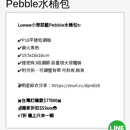
Pebble水桶包
Loewe小眾菜籃Pebble水桶包✨
✔️P18平替低調版
✔️最火黑色
✔️19.5x16x16cm
✔️提把有3段調節.容量很大很難裝
✔️附可拆、可調整背帶 可斜背.肩背
🎬明星麻衣分享：https://reurl.cc/dpn0z8
✖️台灣訂購要$77000✖️
💰獨家折扣$53xxx😳
🟰7折 櫃上只來一顆