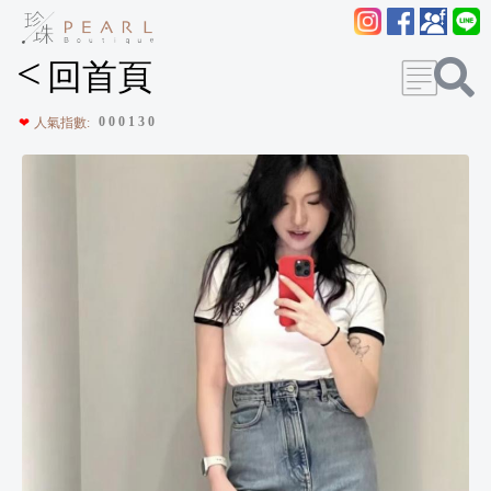
<
回首頁
0
0
0
1
3
0
❤
人氣指數: