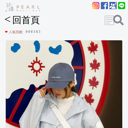
<
回首頁
0
0
0
3
8
3
❤
人氣指數: