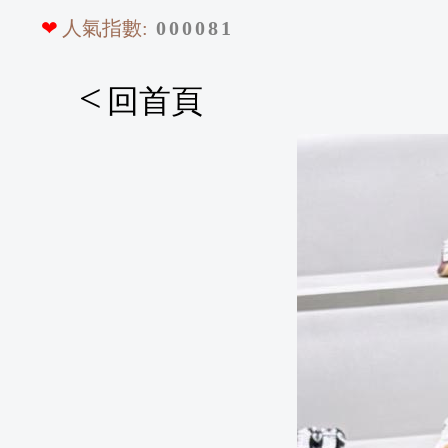
❤
人氣指數:
0
0
0
0
8
1
<
回首頁