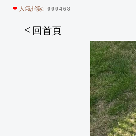
❤
人氣指數:
0
0
0
4
6
8
<
回首頁