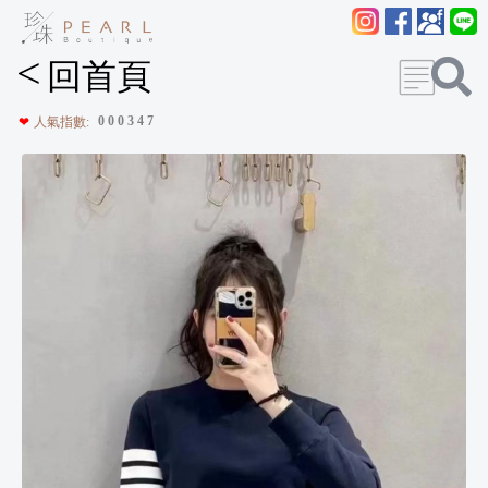
<
回首頁
0
0
0
3
4
7
❤
人氣指數: