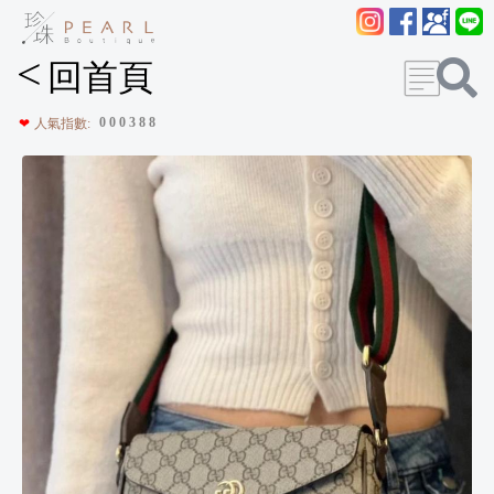
<
回首頁
0
0
0
3
8
8
❤
人氣指數: