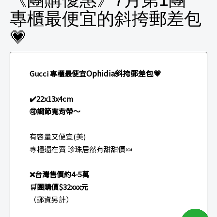
專櫃最便宜的斜挎郵差包
💗
Ophidia斜挎郵差包💗
Gucci 專櫃最便宜
✔️22x13x4cm
🉑調節寬背帶～
有容量又便宜(美)
專櫃還在賣 珍珠居然有甜甜價🍬
❌台灣售價約4-5萬
🛒團購價$32xxx元
（郵資另計）