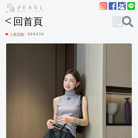
<
回首頁
0
0
0
4
3
0
❤
人氣指數: