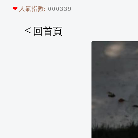
❤
人氣指數:
0
0
0
3
3
9
<
回首頁