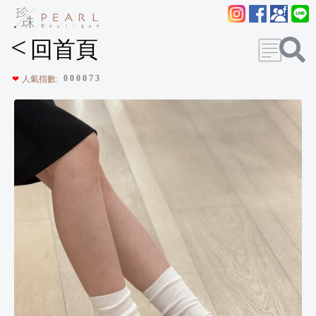
<
回首頁
0
0
0
0
7
3
❤
人氣指數: