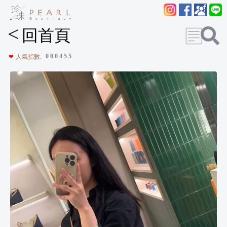
<
回首頁
0
0
0
4
5
5
❤
人氣指數: