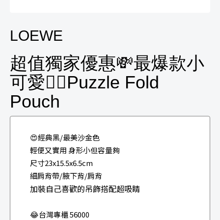
LOEWE
超值獨家優惠💸最爆款小
可愛❤️‍🔥Puzzle Fold
Pouch
😍經典黑/最美沙金色
輕便又實用 身形小但容量夠
尺寸23x15.5x6.5cm
細肩背帶/腋下背/肩背
加裝自己喜歡的吊飾搭配超吸睛
😂台灣專櫃 56000