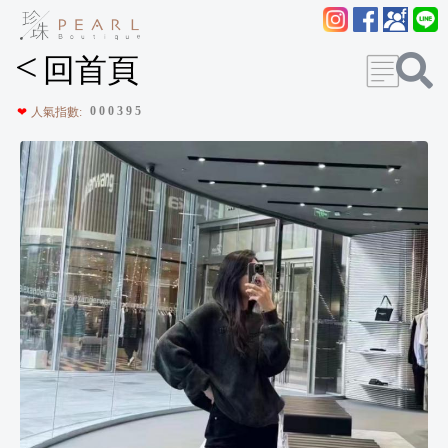
<
回首頁
0
0
0
3
9
5
❤
人氣指數: