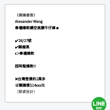
《團購優惠》
Alexander Wang
專櫃爆款鏤空高腰牛仔褲🔥
✔️26/27號
✔️顯瘦黑
👉專櫃爆款
超時髦爆款!!
❌台灣售價約2萬多
🛒團購價$14xxx元
（郵資另計）