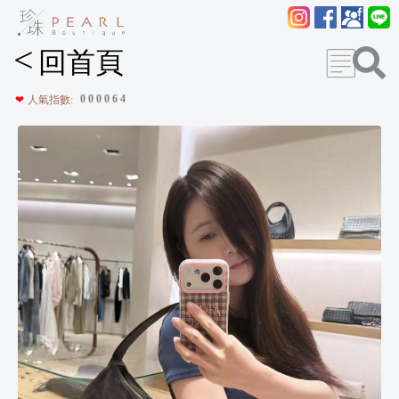
<
回首頁
0
0
0
0
6
4
❤
人氣指數: