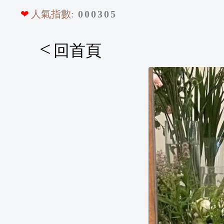
❤
人氣指數:
0
0
0
3
0
5
<
回首頁