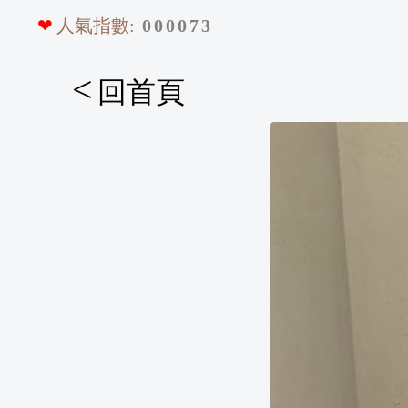
❤
人氣指數:
0
0
0
0
7
3
<
回首頁