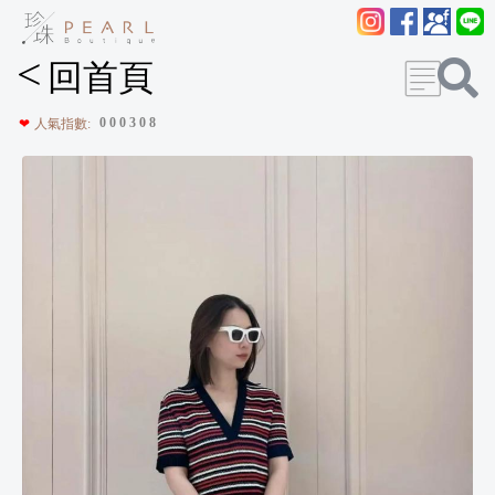
<
回首頁
0
0
0
3
0
8
❤
人氣指數: