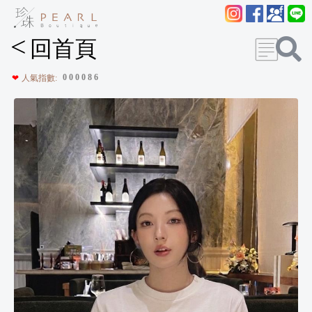
<
回首頁
0
0
0
0
8
6
❤
人氣指數: