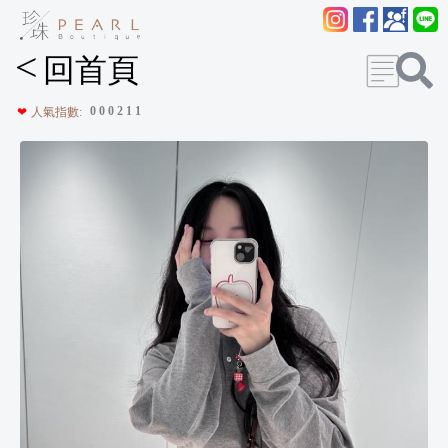
<
回首頁
0
0
0
2
1
1
❤
人氣指數: