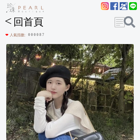
<
回首頁
0
0
0
0
8
7
❤
人氣指數: