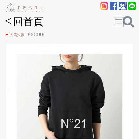
<
回首頁
0
0
0
3
8
6
❤
人氣指數: