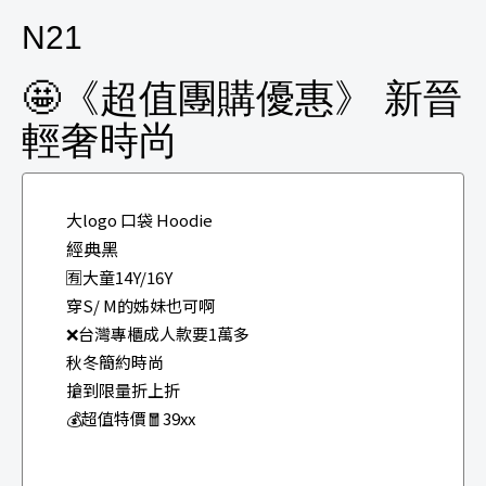
N21
🤩《超值團購優惠》 新晉
輕奢時尚
大logo 口袋 Hoodie
經典黑
🈶大童14Y/16Y
穿S/ M的姊妹也可啊
❌台灣專櫃成人款要1萬多
秋冬簡約時尚
搶到限量折上折
💰超值特價🧧39xx