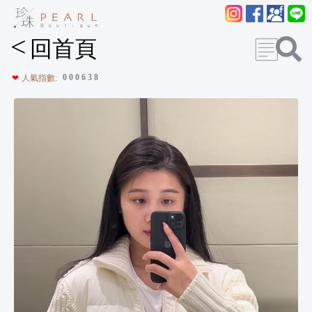
<
回首頁
0
0
0
6
3
8
❤
人氣指數: