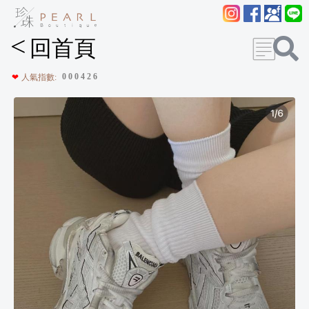
<
回首頁
0
0
0
4
2
6
❤
人氣指數: