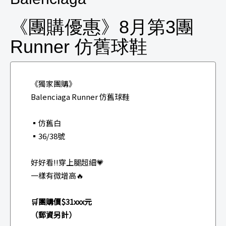
《團購優惠》8月第3團
Runner 仿舊球鞋
《獨家團購》
Balenciaga Runner 仿舊球鞋
▪️仿舊白
▪36/38號
好好看‼️穿上腿超細💗
一樣有微增高🔥
🛒團購價$31xxx元
（郵資另計）