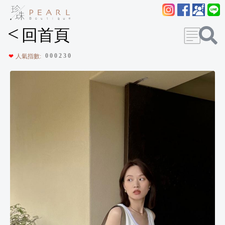
<
回首頁
0
0
0
2
3
0
❤
人氣指數: