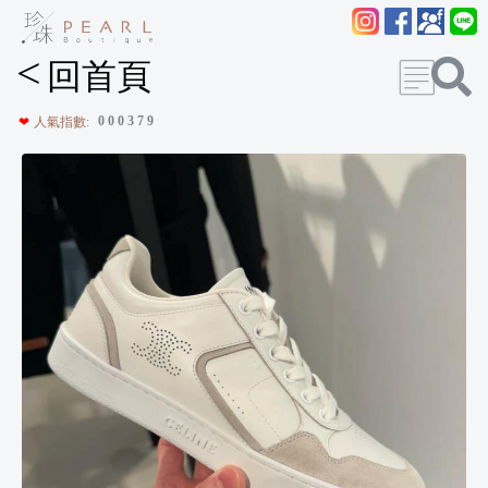
<
回首頁
0
0
0
3
7
9
❤
人氣指數: