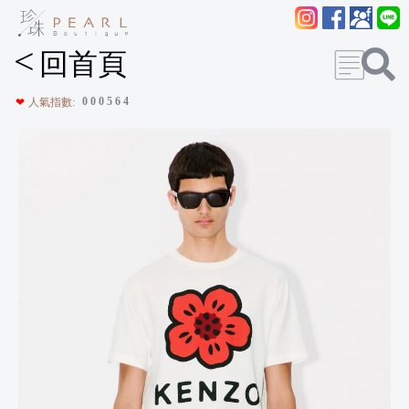
<
回首頁
0
0
0
5
6
4
❤
人氣指數: