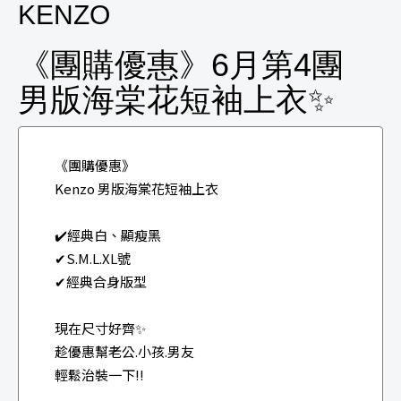
KENZO
《團購優惠》6月第4團
男版海棠花短袖上衣✨
《團購優惠》
Kenzo 男版海棠花短袖上衣
✔️經典白、顯瘦黑
✔S.M.L.XL號
✔經典合身版型
現在尺寸好齊✨
趁優惠幫老公.小孩.男友
輕鬆治裝一下‼️