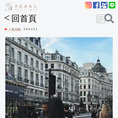
<
回首頁
0
0
0
4
9
4
❤
人氣指數: